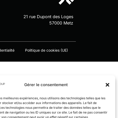
21 rue Dupont des Loges
57000 Metz
entialité
Politique de cookies (UE)
Gérer le consentement
les meilleures expériences, nous utilisons des technologies telles que les
 stocker et/ou accéder aux informations des appareils. Le fait de
ces technologies nous permettra de traiter des données telles que le
 de navigation ou les ID uniques sur ce site. Le fait de ne pas consentir
r son consentement peut avoir un effet négatif sur certaines