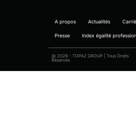
A propos
Actualités
Carri
Presse
Index égalité profess
@ 2026 - TOPAZ GROUP | Tous Droits
Réservés