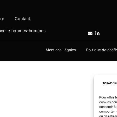
ère
Contact
ionnelle femmes-hommes
Mentions Légales
Politique de confid
Pour offrir 
cookies pour
consentir à 
comportement
ou de retire